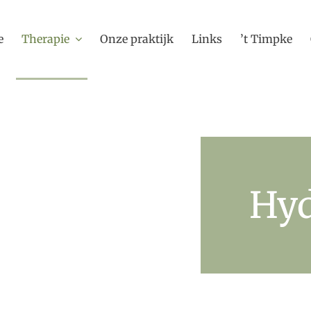
e
Therapie
Onze praktijk
Links
’t Timpke
Hyd